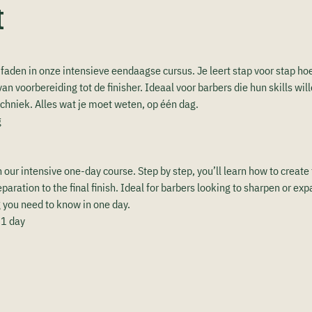
t
aden in onze intensieve eendaagse cursus. Je leert stap voor stap hoe 
an voorbereiding tot de finisher. Ideaal voor barbers die hun skills will
chniek. Alles wat je moet weten, op één dag.
g
in our intensive one-day course. Step by step, you’ll learn how to create 
aration to the final finish. Ideal for barbers looking to sharpen or expa
g you need to know in one day.
 1 day