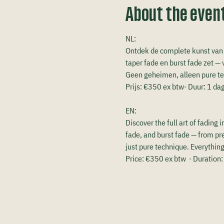
About the even
NL:
Ontdek de complete kunst van f
taper fade en burst fade zet — v
Geen geheimen, alleen pure te
Prijs: €350 ex btw· Duur: 1 da
EN:
Discover the full art of fading 
fade, and burst fade — from prep
just pure technique. Everythin
Price: €350 ex btw  · Duration: