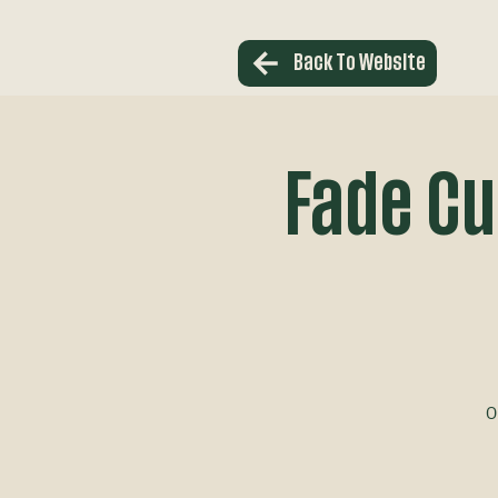
Back To Website
Fade Cu
O