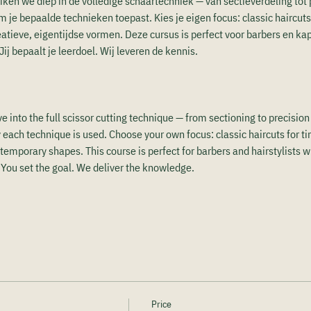
iken we diep in de volledige schaartechniek — van sectieverdeling tot p
je bepaalde technieken toepast. Kies je eigen focus: classic haircuts 
eatieve, eigentijdse vormen. Deze cursus is perfect voor barbers en ka
Jij bepaalt je leerdoel. Wij leveren de kennis.
ve into the full scissor cutting technique — from sectioning to precision 
each technique is used. Choose your own focus: classic haircuts for tim
temporary shapes. This course is perfect for barbers and hairstylists wh
. You set the goal. We deliver the knowledge.
Price