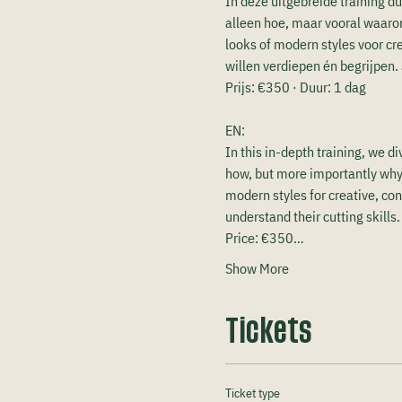
In deze uitgebreide training du
alleen hoe, maar vooral waarom 
looks of modern styles voor cr
willen verdiepen én begrijpen. 
Prijs: €350 · Duur: 1 dag
EN:
In this in-depth training, we di
how, but more importantly why 
modern styles for creative, con
understand their cutting skills
Price: €350…
Show More
Tickets
Ticket type