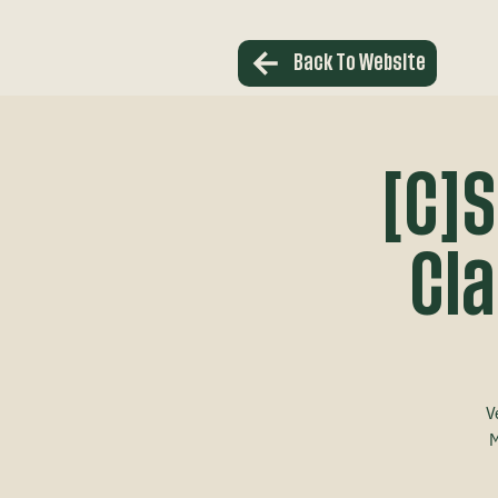
Back To Website
[C]
Cla
V
M