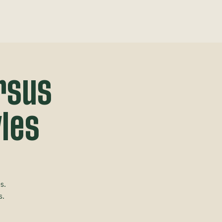
rsus
yles
s.
s.