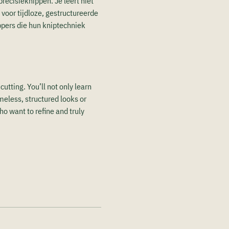
recisieknippen. Je leert niet 
voor tijdloze, gestructureerde 
ppers die hun kniptechniek 
cutting. You’ll not only learn 
eless, structured looks or 
o want to refine and truly 